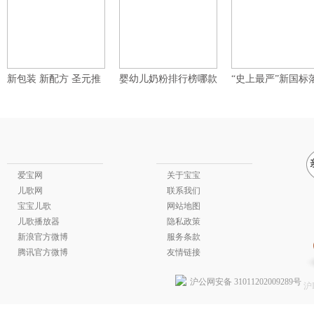
新包装 新配方 圣元推
婴幼儿奶粉排行榜哪款
“史上最严”新国标
出新国标产品
好？首选配
地，圣元加
爱宝网
关于宝宝
儿歌网
联系我们
宝宝儿歌
网站地图
儿歌播放器
隐私政策
新浪官方微博
服务条款
腾讯官方微博
友情链接
沪公网安备 31011202009289号
沪I