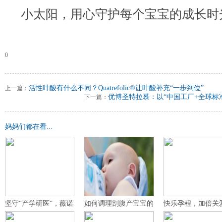
小太阳，用心守护每个宝宝的成长时
0
活性叶酸有什么不同？Quatrefolic®让叶酸补充“一步到位”
上一篇：
优博圣特拉慕：以“中国工厂+全球标
下一篇：
妈妈们都在看...
坚守“产学研医“，薇诺
如何调理剖腹产宝宝的
快乐孕程，加倍关
娜宝贝打
过敏体质？
Perdays备孕活